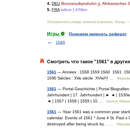
4
.
DEU
Bronzesultanshuhn
n
,
Afrikanisches
S
5
.
FRA
talève
f
d
’
Allen
Пятиязычный
словарь
названий
животных
.
Птицы
. 
Игры ⚽
Поможем написать реферат
1560
Смотреть что такое "1561" в други
1561
— Années : 1558 1559 1560 1561 156
1590 Siècles : XVe siècle XVIe …
Wikipédia
1561
— Portal Geschichte | Portal Biografien 
Jahrhundert | 17. Jahrhundert | ► ◄ | 1530e
◄ | 1557 | 1558 | 1559 | 15 …
Deutsch Wikiped
1561
— Year 1561 was a common year starting 
calendar. Events of 1561 * June 4 St. Paul s 
destroyed after being struck by… …
Wikipedia