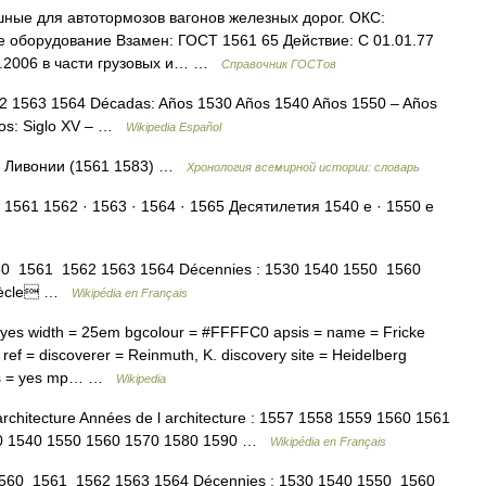
ные для автотормозов вагонов железных дорог. ОКС:
е оборудование Взамен: ГОСТ 1561 65 Действие: С 01.01.77
7.2006 в части грузовых и… …
Справочник ГОСТов
2 1563 1564 Décadas: Años 1530 Años 1540 Años 1550 – Años
los: Siglo XV – …
Wikipedia Español
а Ливонии (1561 1583) …
Хронология всемирной истории: словарь
 1561 1562 · 1563 · 1564 · 1565 Десятилетия 1540 е · 1550 е
60 1561 1562 1563 1564 Décennies : 1530 1540 1550 1560
 siècle …
Wikipédia en Français
 yes width = 25em bgcolour = #FFFFC0 apsis = name = Fricke
 ref = discoverer = Reinmuth, K. discovery site = Heidelberg
ons = yes mp… …
Wikipedia
chitecture Années de l architecture : 1557 1558 1559 1560 1561
1530 1540 1550 1560 1570 1580 1590 …
Wikipédia en Français
560 1561 1562 1563 1564 Décennies : 1530 1540 1550 1560