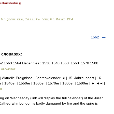
ultanshuhn
n
—
М
.
:
Русский
язык
,
РУССО
.
Р
.
Л
.
Бёме
,
В
.
Е
.
Флинт
.
1994
.
1562
х словарях:
2 1563 1564 Décennies : 1530 1540 1550 1560 1570 1580
 en Français
| Aktuelle Ereignisse | Jahreskalender ◄ | 15. Jahrhundert | 16.
r | 1540er | 1550er | 1560er | 1570er | 1580er | 1590er | ► ◄◄ |
ia
on Wednesday (link will display the full calendar) of the Julian
Cathedral in London is badly damaged by fire and the spire is