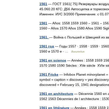
1561
— ГОСТ 1561{ 75} Резервуары воздуш
45.060.20 КГС: Д56 Автосцепка и тормозно
Изменен: ИУС 3/2000 Примечание: с 01.0
1561
— Años: 1558 1559 1560 – 1561 – 156
1560 – Años 1570 Años 1580 Años 1590 Sig
1561.
— Война с Польшей и Швецией из з
1561 год
— Годы 1557 · 1558 · 1559 · 1560
1560 е 1570 е · …
Википедия
1561 en science
— Années : 1558 1559 15
1570 1580 1590 Siècles : XVe siècle XVIe
1561 Fricke
— Infobox Planet minorplanet =
symbol = caption = discovery = yes discovery
discovered = February 15, 1941 designati
1561 en architecture
— Décennie 1560 en ar
1562 1563 Décennies de l architecture : 
1561 en littérature
— Années : 1558 1559 1